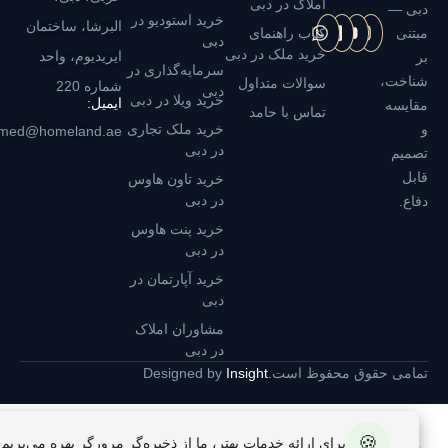
املاک در دبی
دبی —
خرید استودیو در
البرشا، ساختمان
مبتنی
کتاب راهنمای
دبی
خرید ملک در دبی
ایریدیوم، واحد
بر
سرمایه‌گذاری در
شناخت،
سوالات متداول
شماره 220
دبی
خرید ویلا در دبی
ایمیل:
مقایسه
تماس با حامد
و
خرید ملک تجاری
hamed@homeland.ae
در دبی
تصمیم
قابل
خرید تاون هاوس
در دبی
دفاع.
خرید پنت هاوس
در دبی
خرید آپارتمان در
دبی
مشاوران املاک
در دبی
تمامی حقوق محفوظ است.
Insight
Designed by
🍪
برای ارائه خدمات بهتر، ما از ذخیره‌گر مرورگر بهره می‌بریم