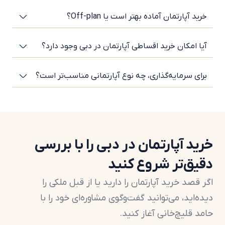
رسمی آپارتمان خواهد بود.
خرید آپارتمان آماده بهتر است یا Off-plan؟
مناطق مجاز برای خرید غیراماراتی‌ها
اتباع خارجی فقط در مناطق مشخص‌شده Freehold امکان
آیا امکان خرید اقساطی آپارتمان در دبی وجود دارد؟
خرید آپارتمان دارند.
برای سرمایه‌گذاری، چه نوع آپارتمانی مناسب‌تر است؟
محبوب‌ترین مناطق خرید آپارتمان در دبی:
Downtown Dubai
Dubai Marina
Business Bay
خرید آپارتمان در دبی را با بررسی
Jumeirah Village Circle (JVC)
دقیق‌تر شروع کنید
Dubai Hills Estate
Palm Jumeirah
اگر قصد خرید آپارتمان را دارید یا از قبل ملکی را
Dubai Creek Harbour
دیده‌اید، می‌توانید گفت‌وگوی مشاوره‌ای خود را با
Arjan
حامد قلیچ‌خانی آغاز کنید.