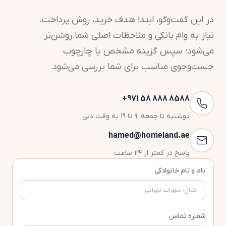
این مناطق بیشترین حجم خرید خارجی‌ها و سرمایه‌گذاران
در این گفت‌وگو، ابتدا هدف خرید، روش پرداخت،
بین‌المللی را دارند.
نیاز به وام بانکی و ملاحظات اصلی شما روشن‌تر
عدم وجود محدودیت ملیتی (با استناد به قوانین DLD)
می‌شود؛ سپس گزینه مشخص یا چارچوب
جست‌وجوی مناسب برای شما بررسی می‌شود.
طبق قوانین Dubai Land Department (DLD)، خرید ملک
در مناطق Freehold برای اتباع خارجی آزاد است و
محدودیت رسمی بر اساس ملیت وجود ندارد.
‎+971 58 888 8588
دوشنبه تا جمعه، ۹ تا 19 به وقت دبی
نکات مهم:
hamed@homeland.ae
خرید ملک برای ایرانیان قانونی است
پاسخ در کمتر از ۲۴ ساعت
امکان ثبت رسمی سند وجود دارد
نام و نام خانوادگی
امکان خرید نقدی یا اقساطی فراهم است
بسیاری از پروژه‌ها به خریداران بین‌المللی خدمات
کامل ارائه می‌دهند
شماره تماس
البته ممکن است برخی بانک‌ها یا پروژه‌ها شرایط داخلی