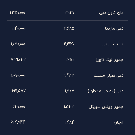
دان تاون دبی
2,930
1,350,000
دبی مارینا
2,685
1,140,000
بیزینس بی
2,367
1,050,000
جمیرا لیک تاورز
1,652
749,042
دبی هیلز استیت
2,483
1,070,000
دبی (تمامی مناطق)
1,503
621,577
جمیرا ویلیج سیرکل
1,543
640,000
ارجان
1,484
604,944