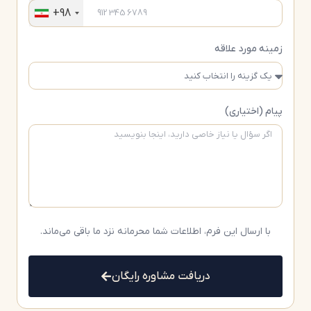
+98
خاص خود را داشته باشند، اما ممنوعیت عمومی برای خرید
آپارتمان توسط ایرانیان وجود ندارد.
زمینه مورد علاقه
حذف ادعاهای قدیمی یا مبهم درباره ممنوعیت‌ها
بخش زیادی از اطلاعاتی که در اینترنت درباره ممنوعیت
پیام (اختیاری)
خرید ملک برای ایرانیان منتشر شده، قدیمی یا غیررسمی
است.
واقعیت بازار در 2026:
ایرانیان همچنان جزو خریداران فعال بازار دبی
هستند
با ارسال این فرم، اطلاعات شما محرمانه نزد ما باقی می‌ماند.
خرید ملک در مناطق Freehold کاملاً قانونی است
امکان دریافت اقامت ملکی وجود دارد
دریافت مشاوره رایگان
پروژه‌های متعدد، فروش مستقیم به ایرانیان دارند