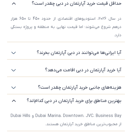
حداقل قیمت خرید آپارتمان در دبی چقدر است؟
محدودیت‌های قدیمی یا اطلاعات اشتباه درباره ممنوعیت
خرید برای برخی ملیت‌ها، عملاً اعتبار ندارند.
در سال 2026، استودیوهای اقتصادی از حدود 450 تا 650 هزار
درهم شروع می‌شوند؛ اما قیمت نهایی به منطقه و پروژه بستگی
توضیح مالکیت Freehold برای اتباع خارجی
دارد.
مالکیت Freehold رایج‌ترین نوع مالکیت برای خریداران
خارجی در دبی است.
آیا ایرانی‌ها می‌توانند در دبی آپارتمان بخرند؟
ویژگی‌های مالکیت Freehold:
آیا خرید آپارتمان در دبی اقامت می‌دهد؟
مالکیت کامل و دائمی ملک
امکان فروش، اجاره و انتقال سند
هزینه‌های جانبی خرید آپارتمان چقدر است؟
امکان انتقال ملک به وراث
دریافت سند رسمی از Dubai Land Department
بهترین مناطق برای خرید آپارتمان در دبی کدام‌اند؟
قابل استفاده برای دریافت اقامت امارات
Dubai Marina، Downtown، JVC، Business Bay و Dubai Hills
در این مدل، خریدار بدون نیاز به شریک اماراتی، مالک
از محبوب‌ترین مناطق خرید آپارتمان هستند.