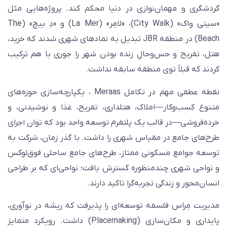
ردشگری و مهمان‌نوازی در دنیا محکم کند. پروژه‌هایی مثل
«سیتی واک» (City Walk)، «لامِر» (La Mer) و «دِ بیچ» (The
Beach) در منطقه JBR تبدیل به نمادهای شهری شدند که خرید،
تل، تفریح و حس‌وحالِ زنده بودن شهر را جوری با هم ترکیب
ردند که قبلاً توی منطقه سابقه نداشت.
نقطه عطفی مهم در تکامل Meraas ، یکپارچه‌سازی حوزه‌های
تنوع کسب‌وکار—املاک، هتلداری، تفریح، غذا و نوشیدنی، و
رده‌فروشی—در قالب یک پلتفرم توسعه واحد بود که توان اجرای
رح‌های جامع در مقیاس شهری را داشت. با گذر زمان، شرکت به
وسعه جوامع مسکونی ممتاز، طرح‌های جامع ساحلی فوق‌لوکس
 نواحی شهری چندمنظوره گسترش یافت؛ نواحی‌ای که بر طراحی
نسان‌محور و زندگی تجربه‌گرا تاکید دارند.
دیریت مِراس فلسفه توسعه‌ای را پذیرفت که ریشه در نوآوری،
پایداری و مکان‌سازی (Placemaking) داشت. رویکرد متمایز