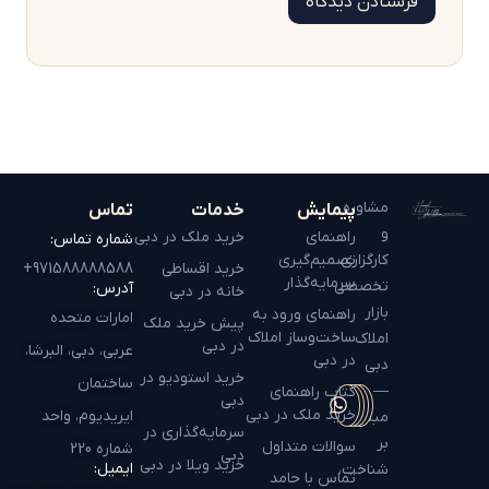
مشاوره
پیمایش
خدمات
تماس
و
راهنمای
خرید ملک در دبی
شماره تماس:
کارگزاری
تصمیم‌گیری
خرید اقساطی
971588888588+
سرمایه‌گذار
تخصصی
آدرس:
خانه در دبی
بازار
راهنمای ورود به
امارات متحده
پیش خرید ملک
ساخت‌وساز املاک
املاک
در دبی
عربی، دبی، البرشا،
در دبی
دبی
خرید استودیو در
ساختمان
—
کتاب راهنمای
دبی
خرید ملک در دبی
ایریدیوم، واحد
مبتنی
سرمایه‌گذاری در
بر
سوالات متداول
شماره 220
دبی
خرید ویلا در دبی
ایمیل:
شناخت،
تماس با حامد