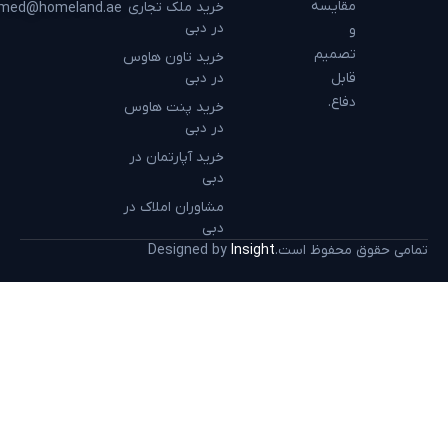
مقایسه
خرید ملک تجاری
hamed@homeland.ae
در دبی
و
تصمیم
خرید تاون هاوس
قابل
در دبی
دفاع.
خرید پنت هاوس
در دبی
خرید آپارتمان در
دبی
مشاوران املاک در
دبی
تمامی حقوق محفوظ است.
Insight
Designed by