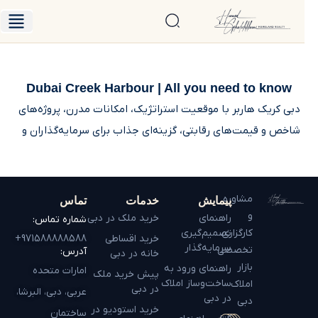
درباره حامد
فایل‌های فروش
Dubai Creek Harbour | All you need to know
دبی کریک هاربر با موقعیت استراتژیک، امکانات مدرن، پروژه‌های
شاخص و قیمت‌های رقابتی، گزینه‌ای جذاب برای سرمایه‌گذاران و
ساکنان است.
مشاوره
پیمایش
خدمات
تماس
و
راهنمای
خرید ملک در دبی
شماره تماس:
کارگزاری
تصمیم‌گیری
خرید اقساطی
971588888588+
سرمایه‌گذار
تخصصی
آدرس:
خانه در دبی
بازار
راهنمای ورود به
امارات متحده
پیش خرید ملک
ساخت‌وساز املاک
املاک
در دبی
عربی، دبی، البرشا،
در دبی
دبی
خرید استودیو در
ساختمان