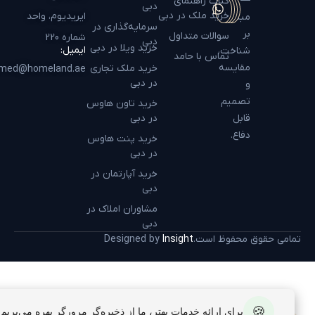
—
کتاب راهنمای
دبی
خرید ملک در دبی
ایریدیوم، واحد
مبتنی
سرمایه‌گذاری در
بر
سوالات متداول
شماره 220
دبی
خرید ویلا در دبی
ایمیل:
شناخت،
تماس با حامد
مقایسه
خرید ملک تجاری
hamed@homeland.ae
در دبی
و
تصمیم
خرید تاون هاوس
قابل
در دبی
دفاع.
خرید پنت هاوس
در دبی
خرید آپارتمان در
دبی
مشاوران املاک در
دبی
تمامی حقوق محفوظ است.
Insight
Designed by
🍪
برای ارائه خدمات بهتر، ما از ذخیره‌گر مرورگر بهره می‌بریم