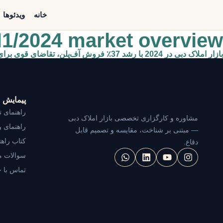
خانه
ویدئوها
H1/2024 market overview
بازار املاک دبی در 2024 با رشد 37٪ فروش آف‌پلن، تقاضای قوی برای ویلاها و تنوع اقتصادی، به‌دور از وابستگی به نفت، رونق یافته است.
پیمایش
راهنمای ت
مشاوره و کارگزاری تخصصی بازار املاک دبی
راهنمای و
— مبتنی بر شناخت، مقایسه و تصمیم قابل
کتاب راهن
دفاع.
سوالات م
تماس با ح