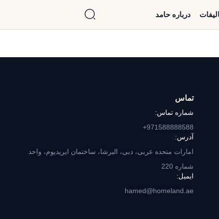
الیفات
درباره حامد
تماس
شماره تماس:
971588888588+
آدرس:
امارات متحده عربی، دبی، البرشا، ساختمان ایریدیوم، واحد
شماره 220
ایمیل:
hamed@homeland.ae