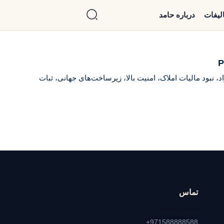
الیفات
درباره حامد
P
ه‌گذاری در دبی شامل رشد جمعیت، موقعیت استراتژیک، افزایش گردشگران، بازده بالای اجاره (۷ تا ۱۰ درصد)، مالکیت ۱۰۰٪ آزاد، نبود مالیات املاک، امنیت بالا، زیرساخت‌های جهانی، ثبات
تماس
شماره تماس:
971588888588+