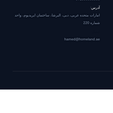
آدرس:
امارات متحده عربی، دبی، البرشا، ساختمان ایریدیوم، واحد
شماره 220
ایمیل:
hamed@homeland.ae