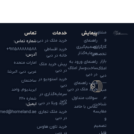
مشاوره
پیمایش
خدمات
تماس
و
راهنمای
خرید ملک در دبی
شماره تماس:
کارگزاری
تصمیم‌گیری
خرید اقساطی
971588888588+
سرمایه‌گذار
تخصصی
آدرس:
خانه در دبی
بازار
راهنمای ورود به
امارات متحده
پیش خرید ملک
ساخت‌وساز املاک
املاک
در دبی
عربی، دبی، البرشا،
در دبی
دبی
خرید استودیو در
ساختمان
—
کتاب راهنمای
دبی
خرید ملک در دبی
ایریدیوم، واحد
مبتنی
سرمایه‌گذاری در
بر
سوالات متداول
شماره 220
دبی
خرید ویلا در دبی
ایمیل:
شناخت،
تماس با حامد
مقایسه
خرید ملک تجاری
hamed@homeland.ae
در دبی
و
تصمیم
خرید تاون هاوس
قابل
در دبی