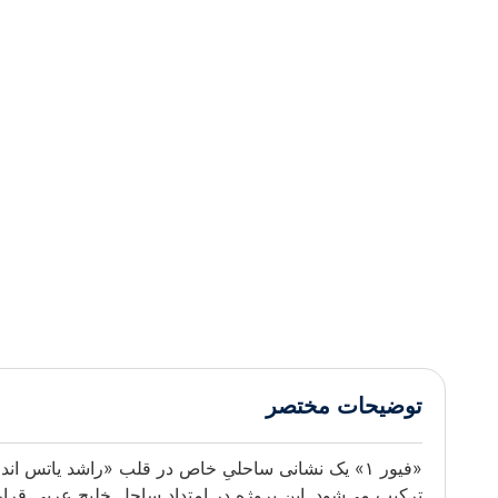
توضیحات مختصر
«فیور ۱» یک نشانی ساحلیِ خاص در قلب «راشد یاتس ان
ترکیب می‌شود. این پروژه در امتداد ساحلِ خلیج عربی قرار گ