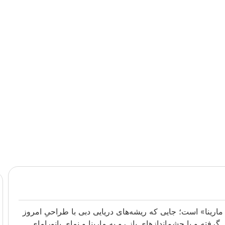
د مارینا» است؛ جایی که ریشه‌های دریایی دبی با طراحیِ امروز
رفته و با چشم‌اندازهای باز رو به مارینا و نمای پانورامای