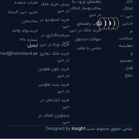
بازار
راهنمای ورود به
امارات متحده
پیش خرید ملک
ساخت‌وساز املاک
املاک
در دبی
عربی، دبی، البرشا،
در دبی
دبی —
خرید استودیو در
ساختمان
مبتنی
کتاب راهنمای
دبی
خرید ملک در دبی
ایریدیوم، واحد
بر
سرمایه‌گذاری در
شناخت،
سوالات متداول
شماره 220
دبی
خرید ویلا در دبی
ایمیل:
مقایسه
تماس با حامد
و
خرید ملک تجاری
hamed@homeland.ae
در دبی
تصمیم
قابل
خرید تاون هاوس
دفاع.
در دبی
خرید پنت هاوس
در دبی
خرید آپارتمان در
دبی
مشاوران املاک در
دبی
تمامی حقوق محفوظ است.
Insight
Designed by