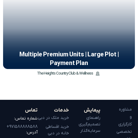
Multiple Premium Units | Large Plot |
Payment Plan
The Heights Country Club & Wellness
مشاوره
پیمایش
خدمات
تماس
و
راهنمای
خرید ملک در دبی
شماره تماس:
کارگزاری
تصمیم‌گیری
خرید اقساطی
971588888588+
سرمایه‌گذار
تخصصی
آدرس:
خانه در دبی