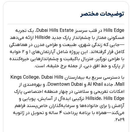
توضیحات مختصر
Hills Edge در قلب سرسبز Dubai Hills Estate، یک تجربه
مسکونی ممتاز با چشم‌انداز پارک جدید Hillside ارائه می‌دهد
—جایی که زندگی شهری، طبیعت و طراحی مدرن در هماهنگی
کامل قرار گرفته‌اند. این پروژه شامل آپارتمان‌های ۱ و ۲ خوابه
با طراحی نورگیر، متریال باکیفیت و چشم‌اندازهایی خیره‌کننده
از پارک و خط افق دبی، از جمله برج خلیفه، است.
با دسترسی سریع به بیمارستان Kings College، Dubai Hills
Mall، جاده Al Khail و Downtown Dubai، و بهره‌مندی از
امکانات تفریحی و سلامتی در چهار منطقه اختصاصی پارک
Hillside، Hills Edge ترکیبی ایده‌آل از آسایش، پویایی و
آرامش را برای خانواده‌ها و سرمایه‌گذاران خاص‌پسند فراهم
می‌کند—همراه با برنامه پرداخت ۴ ساله و تحویل در ژانویه
۲۰۲۹.