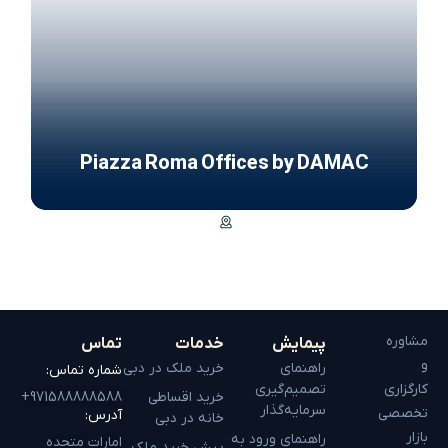
Piazza Roma Offices by DAMAC
مشاوره
پیمایش
خدمات
تماس
و
راهنمای
خرید ملک در دبی
شماره تماس:
کارگزاری
تصمیم‌گیری
خرید اقساطی
971588888588+
سرمایه‌گذار
تخصصی
آدرس:
خانه در دبی
بازار
راهنمای ورود به
امارات متحده
پیش خرید ملک