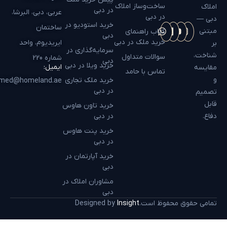
ساخت‌وساز املاک
املاک
در دبی
عربی، دبی، البرشا،
در دبی
دبی —
خرید استودیو در
ساختمان
مبتنی
کتاب راهنمای
دبی
خرید ملک در دبی
ایریدیوم، واحد
بر
سرمایه‌گذاری در
شناخت،
سوالات متداول
شماره 220
دبی
خرید ویلا در دبی
ایمیل:
مقایسه
تماس با حامد
و
خرید ملک تجاری
hamed@homeland.ae
در دبی
تصمیم
قابل
خرید تاون هاوس
دفاع.
در دبی
خرید پنت هاوس
در دبی
خرید آپارتمان در
دبی
مشاوران املاک در
دبی
تمامی حقوق محفوظ است.
Insight
Designed by