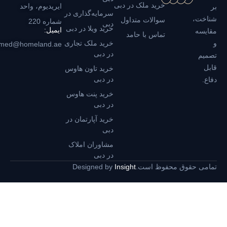
خرید ملک در دبی
ایریدیوم، واحد
بر
سرمایه‌گذاری در
شناخت،
سوالات متداول
شماره 220
دبی
خرید ویلا در دبی
ایمیل:
مقایسه
تماس با حامد
و
خرید ملک تجاری
hamed@homeland.ae
در دبی
تصمیم
قابل
خرید تاون هاوس
در دبی
دفاع.
خرید پنت هاوس
در دبی
خرید آپارتمان در
دبی
مشاوران املاک
در دبی
تمامی حقوق محفوظ است.
Insight
Designed by