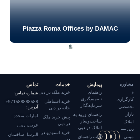
Piazza Roma Offices by DAMAC
مشاوره
پیمایش
خدمات
تماس
و
راهنمای
خرید ملک در دبی
شماره تماس:
تصمیم‌گیری
کارگزاری
خرید اقساطی
971588888588+
سرمایه‌گذار
تخصصی
آدرس:
خانه در دبی
بازار
راهنمای ورود به
امارات متحده
پیش خرید ملک
ساخت‌وساز
املاک
در دبی
عربی، دبی،
املاک در دبی
دبی —
خرید استودیو در
البرشا، ساختمان
مبتنی
کتاب راهنمای
دبی