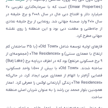
(Emaar Properties) است که با سرمایه‌گذاری تقریبی ۲۰
میلیارد دلار و افتتاح دبی مال در سال ۲۰۰۸ و برج خلیفه در
سال ۲۰۱۰ وارد صحنه جهانی شد. رونمایی از برج خلیفه نمادی
از جاه‌طلبی و عظمت دبی بود و این منطقه را روی نقشه
جهانی مطرح کرد.
فازهای اولیه توسعه شامل «Old Town» (با ۳۵ ساختمان کم
ارتفاع با معماری سنتی) و «The Residences» (مجموعه‌ای از
۹ برج مسکونی مرتفع) بود که در اطراف دریاچه برج (Burj Lake)
ساخته شدند. «Old Town» با بیش از ۱،۵۰۰ واحد مسکونی،
فضایی آرام‌تر با الهام از معماری عربی ایجاد کرد، در حالی‌که
«The Residences» زندگی آپارتمانی لوکس را معرفی کرد. اعمار
همچنین بلوار محمد بن راشد را به عنوان شریان اصلی منطقه
ساخت.
به عنوان توسعه‌دهنده اصلی، اعمار طراحی و اجرای بیشتر