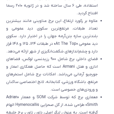
استفاده، طی ۶ سال ساخته شد و در ژانویه ۲۰۱۰ رسما
افتتاح گردید.
علاوه بر رکورد ارتفاع، این برج عناوینی مانند بیشترین
تعداد طبقات، مرتفع‌ترین سکوی دید عمومی و
بلندترین سازه بتن‌آرمه جهان را در اختیار دارد. سکوی
دید عمومی «At The Top» در طبقات ۱۲۴، ۱۲۵ و ۱۴۸ قرار
دارد و چشم‌اندازهای شگفت‌انگیزی از شهر ارائه می‌دهد.
فضای داخلی برج شامل ۹۰۰ رزیدنسی لوکس، فضاهای
اداری و هتل Armani است که حاصل همکاری اعمار و
جورجیو آرمانی می‌باشد. امکانات برج شامل استخرهای
مرتفع، باشگاه ورزشی، کتابخانه، لانج اختصاصی ساکنان
و ورودی‌های خصوصی است.
معماری برج که توسط شرکت SOM و معمار «Adrian
Smith» طراحی شده، از گل صحرایی Hymenocallis الهام
گرفته است. به عنوان لنگر اصلی داون تاون، برج خلیفه