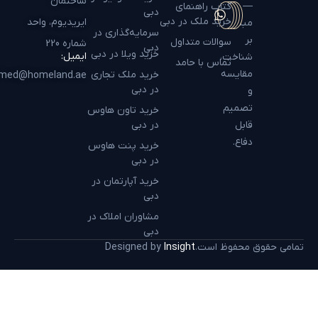
ساختمان
—
کتاب راهنمای
دبی
خرید ملک در دبی
ایریدیوم، واحد
مبتنی
سرمایه‌گذاری در
بر
سوالات متداول
شماره 220
دبی
خرید ویلا در دبی
ایمیل:
شناخت،
تماس با حامد
مقایسه
خرید ملک تجاری
hamed@homeland.ae
در دبی
و
تصمیم
خرید تاون هاوس
قابل
در دبی
دفاع.
خرید پنت هاوس
در دبی
خرید آپارتمان در
دبی
مشاوران املاک در
دبی
تمامی حقوق محفوظ است.
Insight
Designed by