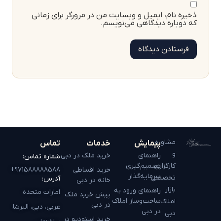
ذخیره نام، ایمیل و وبسایت من در مرورگر برای زمانی
که دوباره دیدگاهی می‌نویسم.
مشاوره
پیمایش
خدمات
تماس
و
راهنمای
خرید ملک در دبی
شماره تماس:
کارگزاری
تصمیم‌گیری
خرید اقساطی
971588888588+
سرمایه‌گذار
تخصصی
آدرس:
خانه در دبی
بازار
راهنمای ورود به
امارات متحده
پیش خرید ملک
ساخت‌وساز املاک
املاک
در دبی
عربی، دبی، البرشا،
در دبی
دبی
خرید استودیو در