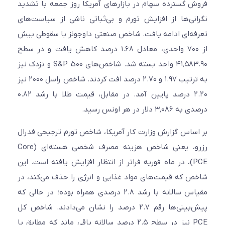
فروش گسترده سهام در بازارهای آمریکا روز جمعه با تشدید
نگرانی‌ها از افزایش تورم و بی‌ثباتی ناشی از سیاست‌های
تعرفه‌ای ادامه یافت. شاخص صنعتی داوجونز با سقوطی بیش
از ۷۰۰ واحدی، معادل ۱.۶۸ درصد کاهش یافت و در سطح
۴۱٬۵۸۳.۹۰ واحد بسته شد. شاخص‌های S&P 500 و نزدک نیز
به ترتیب ۱.۹۷ و ۲.۷۰ درصد افت کردند. شاخص راسل ۲۰۰۰ نیز
۲.۲۰ درصد پایین آمد. در مقابل، قیمت طلا با رشد ۰.۸۲
درصدی به ۳٬۰۸۶ دلار در هر اونس رسید.
بر اساس گزارش وزارت کار آمریکا، شاخص تورم ترجیحی فدرال
رزرو، یعنی شاخص هزینه مصرف شخصی هسته‌ای (Core
PCE)، در ماه فوریه فراتر از انتظار افزایش یافته است. این
شاخص که قیمت‌های مواد غذایی و انرژی را حذف می‌کند، در
مقیاس سالانه با رشد ۲.۸ درصدی همراه بوده؛ در حالی‌ که
پیش‌بینی‌ها رقم ۲.۷ درصد را نشان می‌دادند. شاخص کل
PCE نیز در سطح ۲.۵ درصد سالانه باقی ماند که مطابق با