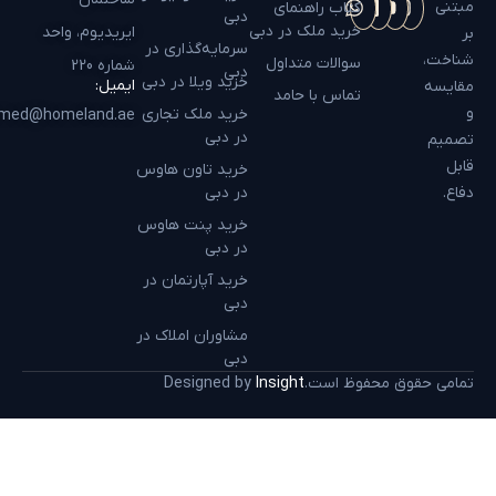
مبتنی
کتاب راهنمای
دبی
خرید ملک در دبی
ایریدیوم، واحد
بر
سرمایه‌گذاری در
شناخت،
سوالات متداول
شماره 220
دبی
خرید ویلا در دبی
ایمیل:
مقایسه
تماس با حامد
و
خرید ملک تجاری
hamed@homeland.ae
در دبی
تصمیم
قابل
خرید تاون هاوس
دفاع.
در دبی
خرید پنت هاوس
در دبی
خرید آپارتمان در
دبی
مشاوران املاک در
دبی
تمامی حقوق محفوظ است.
Insight
Designed by