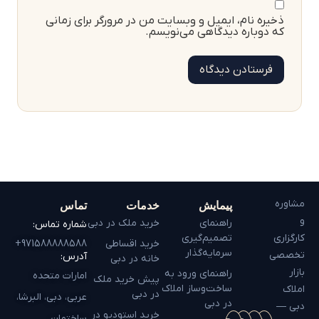
ذخیره نام، ایمیل و وبسایت من در مرورگر برای زمانی
که دوباره دیدگاهی می‌نویسم.
مشاوره
پیمایش
خدمات
تماس
و
راهنمای
خرید ملک در دبی
شماره تماس:
کارگزاری
تصمیم‌گیری
خرید اقساطی
971588888588+
سرمایه‌گذار
تخصصی
آدرس:
خانه در دبی
بازار
راهنمای ورود به
امارات متحده
پیش خرید ملک
ساخت‌وساز املاک
املاک
در دبی
عربی، دبی، البرشا،
در دبی
دبی —
خرید استودیو در
ساختمان