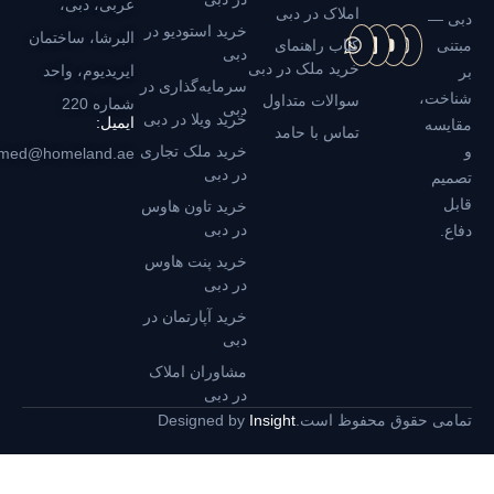
عربی، دبی،
املاک در دبی
دبی —
خرید استودیو در
البرشا، ساختمان
مبتنی
کتاب راهنمای
دبی
خرید ملک در دبی
ایریدیوم، واحد
بر
سرمایه‌گذاری در
شناخت،
سوالات متداول
شماره 220
دبی
خرید ویلا در دبی
ایمیل:
مقایسه
تماس با حامد
و
خرید ملک تجاری
hamed@homeland.ae
در دبی
تصمیم
قابل
خرید تاون هاوس
در دبی
دفاع.
خرید پنت هاوس
در دبی
خرید آپارتمان در
دبی
مشاوران املاک
در دبی
تمامی حقوق محفوظ است.
Insight
Designed by