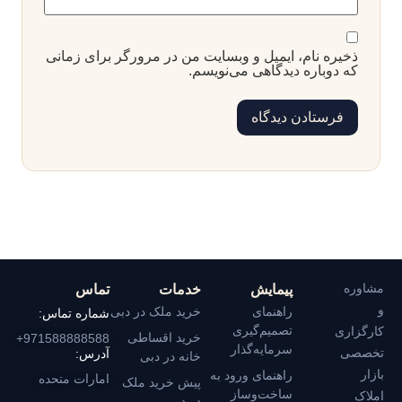
ذخیره نام، ایمیل و وبسایت من در مرورگر برای زمانی
که دوباره دیدگاهی می‌نویسم.
مشاوره
پیمایش
خدمات
تماس
و
راهنمای
خرید ملک در دبی
شماره تماس:
تصمیم‌گیری
کارگزاری
خرید اقساطی
971588888588+
سرمایه‌گذار
تخصصی
آدرس:
خانه در دبی
بازار
راهنمای ورود به
امارات متحده
پیش خرید ملک
ساخت‌وساز
املاک
در دبی