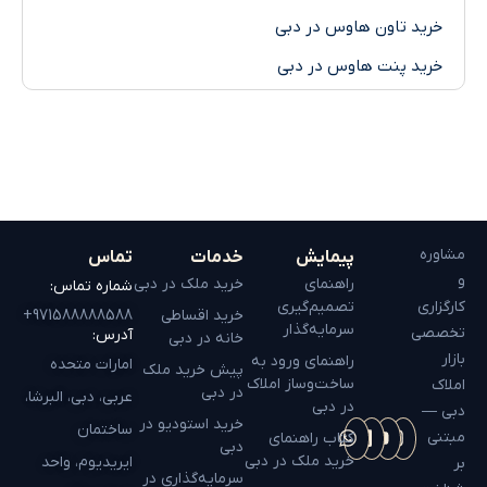
خرید تاون هاوس در دبی
خرید پنت هاوس در دبی
مشاوره
پیمایش
خدمات
تماس
و
راهنمای
خرید ملک در دبی
شماره تماس:
کارگزاری
تصمیم‌گیری
خرید اقساطی
971588888588+
سرمایه‌گذار
تخصصی
آدرس:
خانه در دبی
بازار
راهنمای ورود به
امارات متحده
پیش خرید ملک
ساخت‌وساز املاک
املاک
در دبی
عربی، دبی، البرشا،
در دبی
دبی —
خرید استودیو در
ساختمان
مبتنی
کتاب راهنمای
دبی
خرید ملک در دبی
ایریدیوم، واحد
بر
سرمایه‌گذاری در