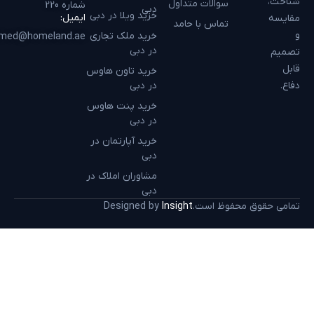
شناخت،
سوالات متداول
شماره 220
دبی
خرید ویلا در دبی
ایمیل:
مقایسه
تماس با حامد
و
خرید ملک تجاری
hamed@homeland.ae
در دبی
تصمیم
قابل
خرید تاون هاوس
دفاع.
در دبی
خرید پنت هاوس
در دبی
خرید آپارتمان در
دبی
مشاوران املاک در
دبی
تمامی حقوق محفوظ است.
Insight
Designed by