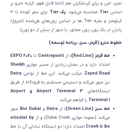
، امن و برای گردشگران هم کاملا قابل فهم. کرایه مترو بر
س
Tier
محاسبه می‌شود:
یک Tier
برای سفر کوتاه تا ۳
کیلومتر و بقیه Tier ها بر اساس زون‌های طی‌شده (شروع/
ن در یک زون، زون مجاور، یا عبور از بیش از دو زون).
 مترو (قرمز، سبز، برنامه توسعه)
خط قرمز (Red Line):
از
Centrepoint
تا
EXPO 2020
امتداد دارد و در بخش زیادی از مسیر موازی
Sheikh
Zayed Road
حرکت می‌کند. این خط از نواحی
Deira
نیز عبور می‌کند و دسترسی مستقیم به فرودگاه از طریق
ایستگاه‌های
Airport Terminal 3 و Airport
Terminal 1
را فراهم می‌کند.
خط سبز (Green Line):
از
Deira
و
Bur Dubai
عبور
می‌کند (عموما موازی Dubai Creek) و از
etisalat by
e& تا Creek
امتداد دارد؛ دو ایستگاه تبادلی آن با خط