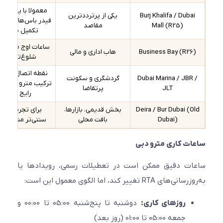
معمولا با پیاده‌روی یا
Burj Khalifa / Duba
یکی از پرترددترین
فیدر باس‌هایی مثل F13
Mall (R25)
مقاصد
تکمیل می‌شود
ساعات اوج صبح و عصر
Business Bay (R26
هاب اداری و مالی
شلوغ‌تر است
نقطه اتصال به ترام –
Dubai Marina / JBR
گردشگری و سکونت
ترکیب مترو + ترام خیلی
JLT
پرتقاضا
رایج است
Deira / Bur Dubai (O
بخش قدیمی، بازارها،
برای تجربه شهری
Dubai)
بافت محلی
سنتی‌تر مناسب است
ت کاری مترو دبی
ت دقیق ممکن است در تعطیلات رسمی، رویدادها یا
ی RTA تغییر کند، اما الگوی معمول این است:
روزهای کاری:
دوشنبه تا پنج‌شنبه 05:00 تا 00:00 و
جمعه 05:00 تا 01:00 (روز بعد)