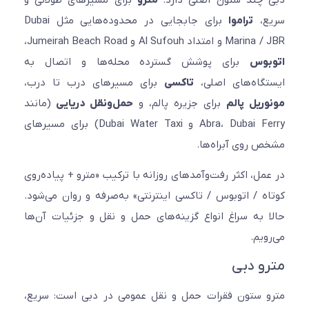
ع،
تراموا
برای جابجایی در محدوده‌هایی مثل Dubai
امتداد Al Sufouh و Jumeirah Beach Road،
بوس
برای پوشش گسترده محله‌ها و اتصال به
گاه‌های اصلی،
تاکسی
برای مسیرهای درب تا درب،
ریل پالم
برای جزیره پالم، و
حمل‌ونقل دریایی
(مانند
Abra، Dubai Ferry و Dubai Water Taxi) برای مسیرهای
 روی آبراه‌ها.
مل، اکثر رفت‌وآمدهای روزانه با ترکیب «مترو + پیاده‌روی
ه / اتوبوس / تاکسی اینترنتی» به‌صرفه و روان می‌شود.
 به سراغ انواع گزینه‌های حمل و نقل و جزئیات آن‌ها
ویم.
و دبی
 ستون فقرات حمل و نقل عمومی در دبی است: سریع،