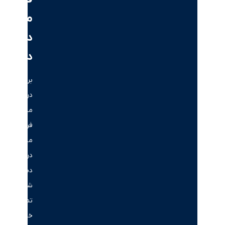
ملک
در
دبی
برای
دریافت
مشاوره
فروش
ملک
در
دبی،
شماره
تماس
خود