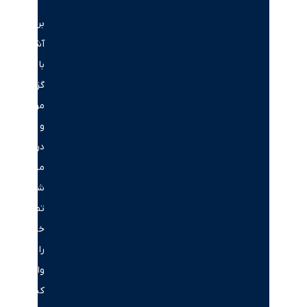
برای
آشنایی
با
گزینه‌های
موجود
و
دریافت
مشاوره،
شماره
تماس
خود
را
وارد
کنید.