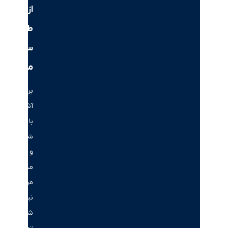
از
طریق
سرمایه‌گذاری
ملکی
برای
آشنایی
با
شرایط
و
مدارک
مورد
نیاز،
شماره