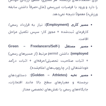
 استعدادهای برجسته. هر مسیری، منطق ارزیابی خودش
ارد و ورود با فرضیات غیررسمی (مثل «صرفاً داشتن سابقه
») معمولاً نتیجه نمی‌دهد.
مسیر کاری (Employment):
نیاز به قرارداد رسمی/
کارفرمای ثبت‌شده + مجوز کار؛ سپس تکمیل مراحل
اقامت.
مسیر مستقل (Green – Freelancers/Self-
employed):
داشتن permit مرتبط (از مسیرهای رسمی)
+ اثبات صلاحیت تحصیلی/حرفه‌ای + اثبات درآمد
خوداشتغالی (در چارچوب‌های اعلام‌شده).
مسیر نخبه (Golden – Athletes):
دستاوردهای
برجسته و معیارهای سطح بالا مانند افتخارات،
جایگاه‌های رسمی یا نقش‌های تخصصی ممتاز.