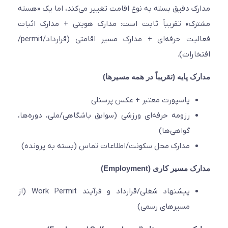
ک دقیق بسته به نوع اقامت تغییر می‌کند، اما یک «هسته
ک» تقریباً ثابت است: مدارک هویتی + مدارک اثبات
فعالیت حرفه‌ای + مدارک مسیر اقامتی (قرارداد/permit/
ارات).
ک پایه (تقریباً در همه مسیرها)
پاسپورت معتبر + عکس پرسنلی
رزومه حرفه‌ای ورزشی (سوابق باشگاهی/ملی، دوره‌ها،
گواهی‌ها)
مدارک محل سکونت/اطلاعات تماس (بسته به پرونده)
مسیر کاری (Employment)
پیشنهاد شغلی/قرارداد و فرآیند Work Permit (از
مسیرهای رسمی)