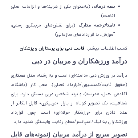
بیمه درمانی
(به‌عنوان یکی از هزینه‌ها و الزامات اصلی
اقامت)
تایید/ترجمه مدارک
(برای نقش‌های مربیگری رسمی،
آموزش، یا قراردادهای سازمانی)
اطلاعات بیشتر:
اقامت دبی برای پرستاران و پزشکان
مد ورزشکاران و مربیان در دبی
د در ورزش دبی «دامنه‌ای» است و به رشته، مدل همکاری
ق ثابت/کمیسیون/قرارداد فصلی)، محل کار (باشگاه،
می، هتل، مدرسه)، و برند شخصی مربی بستگی دارد. برای
یت، یک تصویر کوتاه از بازار «مربیگری» قابل اتکاتر از
دادن برای «ورزشکار حرفه‌ای» است، چون قرارداد
کاران به لیگ/اسپانسر/سطح رقابت وابستگی شدید دارد.
یر سریع از درآمد مربیان (نمونه‌های قابل