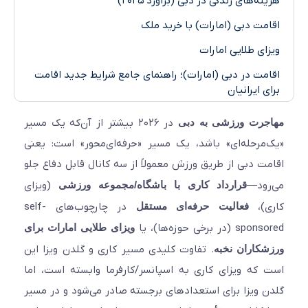
ه‌های زندگی در دبی (برآورد ۲۰۲۵)
مت دبی (امارات) با خرید ملک
ای طلایی امارات
مت در دبی (امارات)؛ راهنمای جامع شرایط جدید اقامت
 ایرانیان
جرت ورزشی به دبی
در ۲۰۲۶ بیشتر از آن‌که یک مسیر
مرحله‌ای» باشد، یک مسیر «حرفه‌ای‌محور» است: یعنی
ت دبی از طریق ورزش معمولاً از سه کانال قابل دفاع جلو
ود—
قرارداد کاری با باشگاه/مجموعه ورزشی
(ویزای
ی)،
فعالیت حرفه‌ای مستقل
در چارچوب‌های self-
در برخی حوزه‌ها)، یا
ویزای طلایی امارات برای
کاران نخبه
. تفاوت کلیدی مسیر کاری و گلدن ویزا این
که ویزای کاری به اسپانسر/کارفرما وابسته است، اما
 ویزا برای استعدادهای برجسته صادر می‌شود و در مسیر