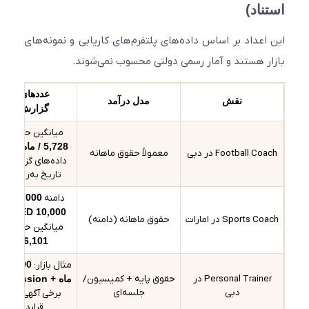
ناد)
اعداد بر اساس داده‌های پلتفرم‌های کاریابی و نمونه‌های
ر هستند و آمار رسمی دولتی محسوب نمی‌شوند.
عددهای رایجِ
نقش
مدل درآمد
گزارش‌شده
میانگین حدود
AED
5,728 / ماه
(بر اساس
Football C در دبی
معمولاً حقوق ماهانه
داده‌های گزارش‌شده و
تاریخ به‌روزرسانی)
دامنه
AED 3,000 تا
AED 10,000 / ماه
با
Sports  در امارات
حقوق ماهانه (دامنه)
میانگین حدود
AED
6,101 / ماه
مثال بازار:
AED 4,000 /
Personal Trainer در
حقوق پایه + کمیسیون/
ماه + commission
در
دبی
جلسه‌ای
برخی آگهی‌ها (مدل
قراردادی)