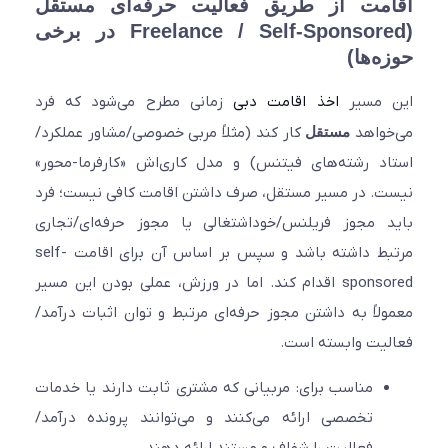
مت از طریق فعالیت حرفه‌ای مستقل
(Freelance / Self-Sponsored در برخی
ه‌ها)
 مسیر
اخذ اقامت دبی
زمانی مطرح می‌شود که فرد
واهد
مستقل
کار کند (مثلاً مربی خصوصی/مشاور عملکرد/
د رشته‌های فیتنس) و مدل کاری‌اش «کارفرما-محور»
. در مسیر مستقل، صرف داشتن اقامت کافی نیست؛ فرد
 مجوز فریلنس/خوداشتغالی یا مجوز حرفه‌ای/تجاری
مرتبط داشته باشد و سپس بر اساس آن برای اقامت self-
sponsored اقدام کند. اما در ورزش، عملی بودن این مسیر
لاً به داشتن مجوز حرفه‌ای مرتبط و توان اثبات درآمد/
یت وابسته است.
مناسب برای: مربیانی که مشتری ثابت دارند یا خدمات
تخصصی ارائه می‌کنند و می‌توانند پرونده درآمد/
فعالیت را شفاف و مستند ارائه دهند.