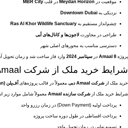
موقعیت در
Meydan Horizon
در قلب
MBR City
نزدیکی به
Downtown Dubai
چشم‌انداز مستقیم به
Ras Al Khor Wildlife Sanctuary
طراحی در مجاورت
لاجون‌ها و کانال‌های آبی
دسترسی مناسب به محورهای اصلی شهر
پروژه
Amaal 8
در
سپتامبر 2024
وارد فاز ساخت شد و زمان تحویل آ
شرایط خرید ملک از شرکت Amaal
خرید ملک از
شرکت Amaal دبی
معمولاً در قالب پروژه‌های
آف‌پلن (Off-Plan)
شرایط خرید ملک از
شرکت سازنده Amaal
معمولاً شامل موارد زیر ا
پرداخت اولیه (Down Payment) در زمان رزرو واحد
پرداخت اقساطی در طول دوره ساخت پروژه
تسویه نهایی در زمان تحویل واحد