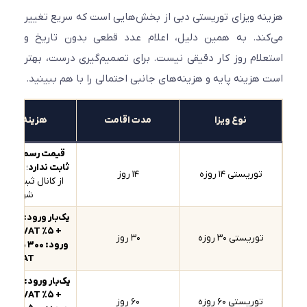
ه ویزای توریستی دبی از بخش‌هایی است که سریع تغییر
ند. به همین دلیل، اعلام عدد قطعی بدون تاریخ و
لام روز کار دقیقی نیست. برای تصمیم‌گیری درست، بهتر
هزینه پایه و هزینه‌های جانبی احتمالی را با هم ببینید.
نوع ویزا
مدت اقامت
هزینه پایه
قیمت رسمی عمومی
مت
ثابت ندارد
؛ معمولاً باید
توریستی ۱۴ روزه
۱۴ روز
ب
از کانال ثبت استعلام
شود
یک‌بار ورود: ۲۵۲ درهم
مت
+ ۵٪ VAT
/
چندبار
توریستی ۳۰ روزه
۳۰ روز
ورود: ۳۰۰ درهم + ۵٪
خد
VAT
یک‌بار ورود: ۳۵۲ درهم
مت
+ ۵٪ VAT
/
چندبار
توریستی ۶۰ روزه
۶۰ روز