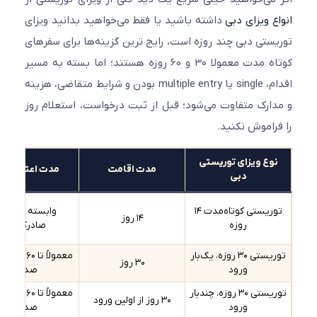
ع ویزای دبی
داشته باشید یا فقط می‌خواهید بدانید ویزای
ستی دبی چند روزه است، رایج ترین گزینه‌ها برای سفرهای
کوتاه مدت معمولا 30 و 60 روزه هستند؛ اما بسته به مسیر
اقدام، single یا multiple entry بودن و شرایط متقاضی، هزینه
ارک متفاوت می‌شود؛ قبل از ثبت درخواست، استعلام روز
راموش نکنید.
وع ویزای توریستی
مدت اقامت
مدت اعتبار ورود
دبی
توریستی کوتاه‌مدت ۱۴
وابسته به کانال
۱۴ روز
روزه
صادرکننده
توریستی ۳۰ روزه، یک‌بار
معمولاً تا ۶۰ روز از تاریخ
۳۰ روز
ورود
صدور
توریستی ۳۰ روزه، چندبار
معمولاً تا ۶۰ روز از تاریخ
۳۰ روز از اولین ورود
ورود
صدور