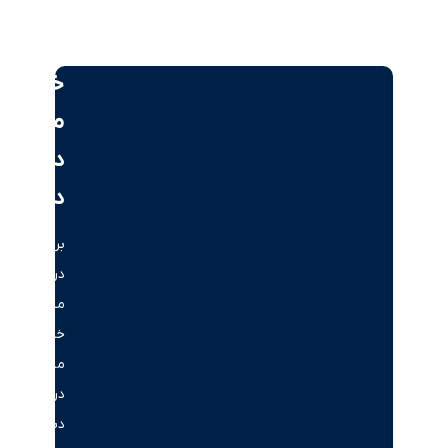
خرید
ملک
در
دبی
برای
دریافت
مشاوره
خرید
ملک
در
دبی،