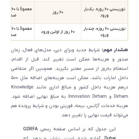
توریستی ۶۰ روزه، یک‌بار
معمولاً تا ۶۰ روز از تاریخ
۶۰ روز
ورود
صدور
توریستی ۶۰ روزه، چندبار
معمولاً تا ۶۰ روز از تاریخ
۶۰ روز از اولین ورود
ورود
صدور
ار مهم:
شرایط جدید ویزای دبی، مدل‌های فعال، زمان
 و هزینه‌ها ممکن است تغییر کند. قبل از اقدام،
لام به‌روز از مسیر معتبر بگیرید. همچنین اگر متقاضی
داخل امارات باشد، ممکن است هزینه‌های اضافه مثل ۵۰۰
درهم هزینه داخل کشور و مبالغ اداری مانند Knowledge
Dirham و Innovation Dirham به مبلغ نهایی اضافه شود.
ه خدمات آژانس، بیمه، فوریتی بودن و شرایط پرونده هم
واند قیمت نهایی را تغییر دهد.
این جدول که بر اساس صفحه رسمی
GDRFA
Dubai
آماده شده است، نشان می‌دهد که